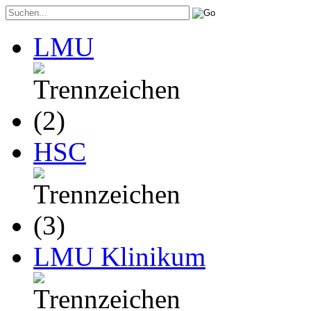
LMU
HSC
LMU Klinikum