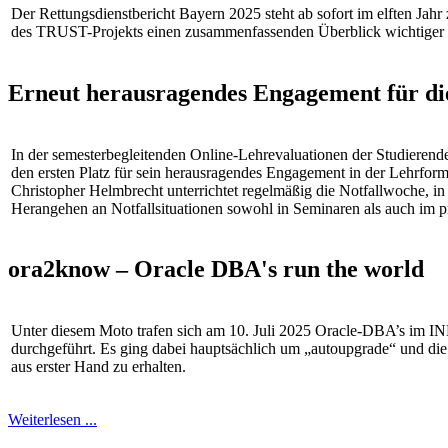
Der Rettungsdienstbericht Bayern 2025 steht ab sofort im elften Jah
des TRUST-Projekts einen zusammenfassenden Überblick wichtiger K
Erneut herausragendes Engagement für d
In der semesterbegleitenden Online-Lehrevaluationen der Studieren
den ersten Platz für sein herausragendes Engagement in der Lehrfor
Christopher Helmbrecht unterrichtet regelmäßig die Notfallwoche, i
Herangehen an Notfallsituationen sowohl in Seminaren als auch im pra
ora2know – Oracle DBA's run the world
Unter diesem Moto trafen sich am 10. Juli 2025 Oracle-DBA’s im I
durchgeführt. Es ging dabei hauptsächlich um „autoupgrade“ und di
aus erster Hand zu erhalten.
Weiterlesen ...