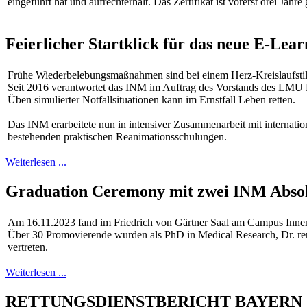
eingeführt hat und aufrechterhält. Das Zertifikat ist vorerst drei Jahre 
Feierlicher Startklick für das neue E-
Frühe Wiederbelebungsmaßnahmen sind bei einem Herz-Kreislaufstil
Seit 2016 verantwortet das INM im Auftrag des Vorstands des LMU
Üben simulierter Notfallsituationen kann im Ernstfall Leben retten.
Das INM erarbeitete nun in intensiver Zusammenarbeit mit internatio
bestehenden praktischen Reanimationsschulungen.
Weiterlesen ...
Graduation Ceremony mit zwei INM Abso
Am 16.11.2023 fand im Friedrich von Gärtner Saal am Campus Innenst
Über 30 Promovierende wurden als PhD in Medical Research, Dr. rer.
vertreten.
Weiterlesen ...
RETTUNGSDIENSTBERICHT BAYERN 