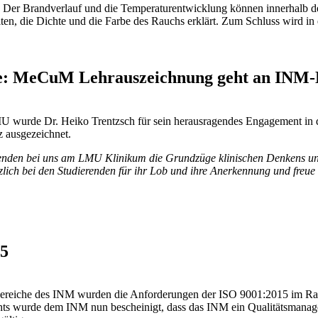
 Der Brandverlauf und die Temperaturentwicklung können innerhalb d
ten, die Dichte und die Farbe des Rauchs erklärt. Zum Schluss wird 
re: MeCuM Lehrauszeichnung geht an INM-
MU wurde Dr. Heiko Trentzsch für sein herausragendes Engagement in 
 ausgezeichnet.
renden bei uns am LMU Klinikum die Grundzüge klinischen Denkens und 
lich bei den Studierenden für ihr Lob und ihre Anerkennung und freue
15
 Bereiche des INM wurden die Anforderungen der ISO 9001:2015 im Rah
erichts wurde dem INM nun bescheinigt, dass das INM ein Qualitätsma