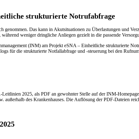
itliche strukturierte Notrufabfrage
uch genommen. Das kann in Akutsituationen zu Überlastungen und Verzö
n, während weniger dringliche Anliegen gezielt in die passende Versor
nmanagement (INM) am Projekt eSNA – Einheitliche strukturierte Notrufa
logs für die strukturierte Notfallabfrage und -steuerung bei den Rufn
PR-Leitlinien 2025, als PDF an gewohnter Stelle auf der INM-Homepag
w. außerhalb des Krankenhauses. Die Auflösung der PDF-Dateien reich
2025