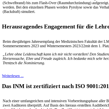
(Schwelbrand) bis zum Flash-Over (Raumdurchzündung) aufgezeigt.
werden. Bei den einzelnen Phasen werden Pyrolyse sowie das Verhal
(Backdraft) simuliert.
Herausragendes Engagement für die Leh
Beim diesjährigen Jahresempfang der Medizinischen Fakultät der L
Sommersemesters 2023 und Wintersemesters 2023/22mit dem 1. Platz
„Lehre ohne Leidenschaft kann ich mir nicht vorstellen! Den Studie
Herzenssache, Ehre und Freude zugleich. Ich bedanke mich sehr herz
Trentzsch die Nominierung.
Weiterlesen ...
Das INM ist zertifiziert nach ISO 9001:20
Nach einer umfangreichen und intensiven Vorbereitungsphase aller
zwei Auditoren überprüft. Auf Basis des hieraus erstellten Auditb