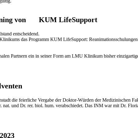
gültig.
Learning von KUM LifeSupport
lstand entscheidend.
 Klinikums das Programm KUM LifeSupport: Reanimationsschulungen u
nalen Partnern ein in seiner Form am LMU Klinikum bisher einzigartige
lventen
adt die feierliche Vergabe der Doktor-Würden der Medizinischen Fakul
 nat. und Dr. rer. biol. hum. verabschiedet. Das INM war mit Dr. Flo
2023