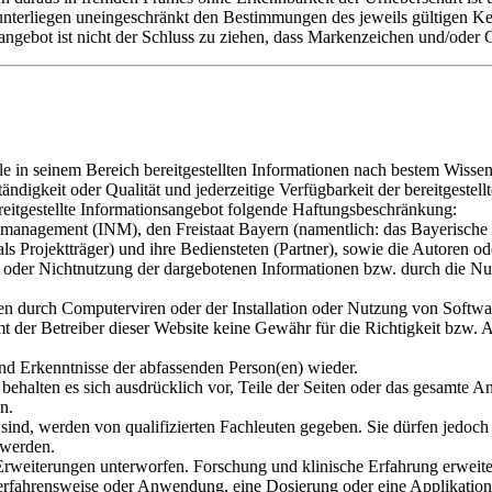
nterliegen uneingeschränkt den Bestimmungen des jeweils gültigen Ke
ngebot ist nicht der Schluss zu ziehen, dass Markenzeichen und/oder G
e in seinem Bereich bereitgestellten Informationen nach bestem Wissen
ständigkeit oder Qualität und jederzeitige Verfügbarkeit der bereitgest
eitgestellte Informationsangebot folgende Haftungsbeschränkung:
nmanagement (INM), den Freistaat Bayern (namentlich: das Bayerische 
s Projektträger) und ihre Bediensteten (Partner), sowie die Autoren od
ng oder Nichtnutzung der dargebotenen Informationen bzw. durch die Nu
n durch Computerviren oder der Installation oder Nutzung von Software
der Betreiber dieser Website keine Gewähr für die Richtigkeit bzw. Ak
nd Erkenntnisse der abfassenden Person(en) wieder.
r behalten es sich ausdrücklich vor, Teile der Seiten oder das gesamt
n.
sind, werden von qualifizierten Fachleuten gegeben. Sie dürfen jedoch n
 werden.
Erweiterungen unterworfen. Forschung und klinische Erfahrung erweit
rfahrensweise oder Anwendung, eine Dosierung oder eine Applikation e