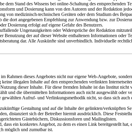
be dem Stand des Wissens bei online-Schaltung des entsprechenden Tex
ionsform und Dosierung kann von den Autoren und der Redaktion je
sung von medizinisch-technischen Geräten oder dem Studium des Beipac
len, ob die dort angegebenen Empfehlung zur Anwendung bzw. zur Dosier
er Dosierung erfolgt auf eigene Gefahr des Benutzers.
auffallende Ungenauigkeiten oder Widersprüche der Redaktion mitzutei
er Benutzung der auf dieser Website enthaltenen Informationen oder Tei
tsberatung dar. Alle Auskünfte sind unverbindlich. Individuelle rechtl
t im Rahmen dieses Angebotes nicht nur eigene Web-Angebote, sondern
keine illegalen Inhalte auf den entsprechenden verlinkten Internetseite
zung dieser Inhalte. Für diese fremden Inhalte ist das Institut nicht v
wählt und die übermittelten Informationen auch nicht ausgewählt oder ve
 gewählten Aufruf- und Verlinkungsmethodik nicht, so dass sich auch d
d zukünftige Gestaltung und auf die Inhalte der gelinkten/verknüpften S
n, distanziert sich der Betreiber hiermit ausdrücklich. Diese Feststell
gerichteten Gästebüchern, Diskussionsforen und Mailinglisten.
, dass ein konkretes Angebot, zu dem es einen Link bereitgestellt hat, ei
ch möglich und zumutbar ist.