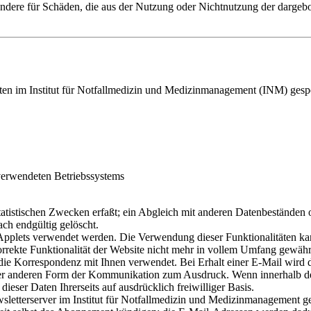
ondere für Schäden, die aus der Nutzung oder Nichtnutzung der dargebot
aten im Institut für Notfallmedizin und Medizinmanagement (INM) gespe
erwendeten Betriebssystems
atistischen Zwecken erfaßt; ein Abgleich mit anderen Datenbeständen ode
ch endgültig gelöscht.
plets verwendet werden. Die Verwendung dieser Funktionalitäten ka
rrekte Funktionalität der Website nicht mehr in vollem Umfang gewährl
 die Korrespondenz mit Ihnen verwendet. Bei Erhalt einer E-Mail wird
ner anderen Form der Kommunikation zum Ausdruck. Wenn innerhalb des
dieser Daten Ihrerseits auf ausdrücklich freiwilliger Basis.
etterserver im Institut für Notfallmedizin und Medizinmanagement ge