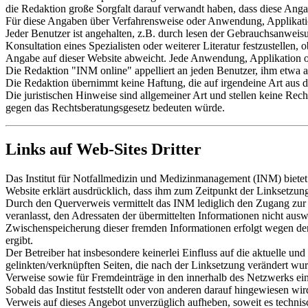
die Redaktion große Sorgfalt darauf verwandt haben, dass diese Anga
Für diese Angaben über Verfahrensweise oder Anwendung, Applikat
Jeder Benutzer ist angehalten, z.B. durch lesen der Gebrauchsanwei
Konsultation eines Spezialisten oder weiterer Literatur festzustel
Angabe auf dieser Website abweicht. Jede Anwendung, Applikation od
Die Redaktion "INM online" appelliert an jeden Benutzer, ihm etwa 
Die Redaktion übernimmt keine Haftung, die auf irgendeine Art aus d
Die juristischen Hinweise sind allgemeiner Art und stellen keine Rech
gegen das Rechtsberatungsgesetz bedeuten würde.
Links auf Web-Sites Dritter
Das Institut für Notfallmedizin und Medizinmanagement (INM) biete
Website erklärt ausdrücklich, dass ihm zum Zeitpunkt der Linksetzung 
Durch den Querverweis vermittelt das INM lediglich den Zugang zur Nut
veranlasst, den Adressaten der übermittelten Informationen nicht aus
Zwischenspeicherung dieser fremden Informationen erfolgt wegen der
ergibt.
Der Betreiber hat insbesondere keinerlei Einfluss auf die aktuelle un
gelinkten/verknüpften Seiten, die nach der Linksetzung verändert wurde
Verweise sowie für Fremdeinträge in den innerhalb des Netzwerks ein
Sobald das Institut feststellt oder von anderen darauf hingewiesen wird
Verweis auf dieses Angebot unverzüglich aufheben, soweit es technis