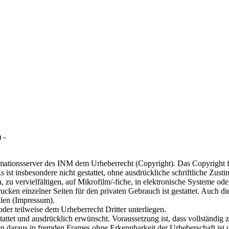
 -
ormationsserver des INM dem Urheberrecht (Copyright). Das Copyright fü
Es ist insbesondere nicht gestattet, ohne ausdrückliche schriftliche 
 zu vervielfältigen, auf Mikrofilm/-fiche, in elektronische Systeme od
cken einzelner Seiten für den privaten Gebrauch ist gestattet. Auch d
ilen (Impressum).
der teilweise dem Urheberrecht Dritter unterliegen.
ttet und ausdrücklich erwünscht. Voraussetzung ist, dass vollständig
n daraus in fremden Frames ohne Erkennbarkeit der Urheberschaft ist u