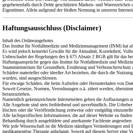
gegebenenfalls durch Dritte geschützten Marken- und Warenzeichen u
Eigentümer. Allein aufgrund der bloßen Nennung in unserem Interneta
Haftungsausschluss (Disclaimer)
Inhalt des Onlineangebotes
Das Institut für Notfallmedizin und Medizinmanagement (INM) hat all
Es wird jedoch keinerlei Gewähr für die Aktualität, Korrektheit, Voll
Unbeschadet der Regelungen des § 675 Absatz 2 BGB gilt für das ber
Haftungsansprüche gegen das Institut für Notfallmedizin und Medizi
Staatsministerium für Gesundheit, Ernährung und Verbraucherschutz al
Schäden materieller oder ideeller Art beziehen, die durch die Nutzu
wurden, sind ausgeschlossen.
Für etwaige Schäden, die beim Aufrufen oder Herunterladen von Date
Soweit Gesetze, Normen, Verordnungen o.ä. zitiert werden, übernimmt 
heranzuziehen.
Namentlich gekennzeichnete Internetseiten geben die Auffassungen u
Alle Angebote sind stets freibleibend und unverbindlich. Die Urhebe
löschen oder die Veröffentlichung zeitweise oder endgültig einzustelle
Alle fachspezifischen Informationen, die auf dieser Website zu finden 
Behandlung durch ausgebildete und anerkannte Fachleute angesehen
Wie jede Wissenschaft ist die Medizin ständigen Veränderungen und 
medikamentöse Therapie anbelangt. Soweit auf diesem Server eine Ve