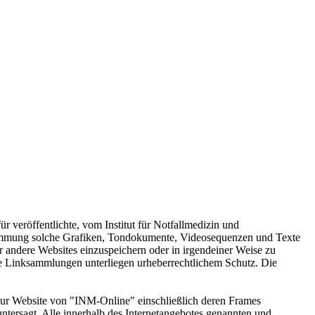
r veröffentlichte, vom Institut für Notfallmedizin und
Zustimmung solche Grafiken, Tondokumente, Videosequenzen und Texte
er andere Websites einzuspeichern oder in irgendeiner Weise zu
ie Linksammlungen unterliegen urheberrechtlichem Schutz. Die
 zur Website von "INM-Online" einschließlich deren Frames
ntersagt. Alle innerhalb des Internetangebotes genannten und