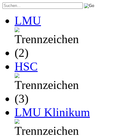
LMU
HSC
LMU Klinikum