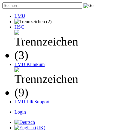
LMU
HSC
LMU Klinikum
LMU LifeSupport
Login